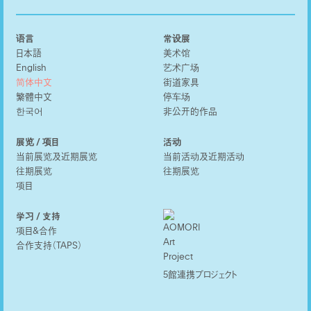
语言
常设展
日本語
美术馆
English
艺术广场
简体中文
街道家具
繁體中文
停车场
한국어
非公开的作品
展览 / 项目
活动
当前展览及近期展览
当前活动及近期活动
往期展览
往期展览
项目
学习 / 支持
项目&合作
合作支持（TAPS）
5館連携プロジェクト