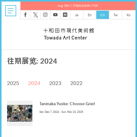
Aug 10th ◎ 开放时间：9:00-17:00
𝕏
Ja
En
Cn
Tw
Ko
往期展览: 2024
2025
2024
2023
2022
Taninaka Yuske: Choose Grief
Sat, Dec 7, 2024 - Sun, Mar 23, 2025