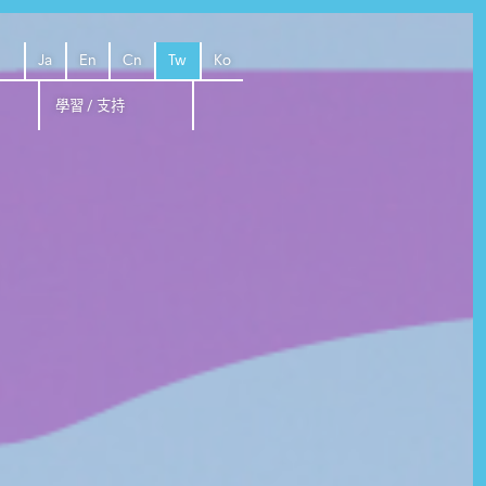
Ja
En
Cn
Tw
Ko
學習 / 支持