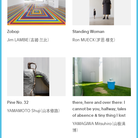
Zobop
Standing Woman
Jim LAMBIE（吉姆·兰比）
Ron MUECK（罗恩·穆克）
Pine No. 32
there, here and over there: I
cannot be you, halfway, tales
YAMAMOTO Shuji（山本修路）
of absence & tiny thing I lost
YAMAGIWA Mitsuhiro（山极满
博）