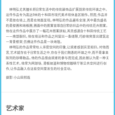
林明弘尤其擅长将日常生活中的传统装饰品扩展到非传统环境之中。
这件作品专为高达9米的十和田市现代美术馆休息区制作。然而，作品并
不是挂在墙上，而是在地面呈现。林明弘的作品遍布全球，其中最负盛名
的是壁画和地板画，画面中的图案皆取自日常纺织品中的传统花卉图案。
他在这件作品中展示了一幅花卉图案拼贴，其灵感源自十和田传统工艺
——南部裂织。他在墙沿和作品之间留出一条缝隙，巧妙地突显出建筑这
一背景框架，仿佛这件作品是一块地毯。
林明弘的作品常常给人亲密空间的印象，让观者感到宾至如归。对他而
言，艺术就存在于日常生活之中，存在于我们熟悉的环境之中，而不是拿来
陈列的珍稀物品。他的作品借由观者的参与而完成，因此被认为是一种关
系性艺术。他常为网球场、滑板坡道和博物馆咖啡厅等公共空间进行创
作，让作品融入在这些空间里发生的社会互动。
摄影：小山田邦哉
艺术家