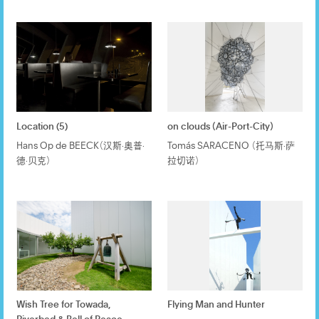
Location (5)
on clouds（Air-Port-City）
Hans Op de BEECK（汉斯·奥普·
Tomás SARACENO （托马斯·萨
德·贝克）
拉切诺）
Wish Tree for Towada,
Flying Man and Hunter