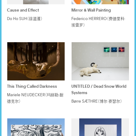
Cause and Effect
Mirror & Wall Painting
Do Ho SUH（徐道濩）
Federico HERRERO（费德里科·
埃雷罗）
This Thing Called Darkness
UNTITLED / Dead Snow World
Systems
Mariele NEUDECKER（玛丽勒·耐
德克尔）
Børre SÆTHRE（博尔·赛瑟尔）