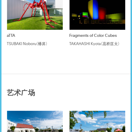
aTTA
Fragments of Color Cubes
TSUBAKI Noboru（椿昇）
TAKAHASHI Kyota（高桥匡太）
艺术广场