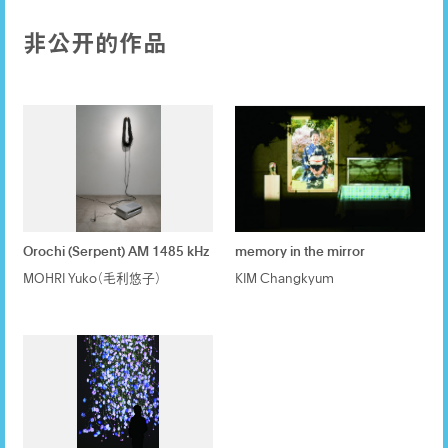
非公开的作品
Orochi (Serpent) AM 1485 kHz
memory in the mirror
MOHRI Yuko（毛利悠子）
KIM Changkyum