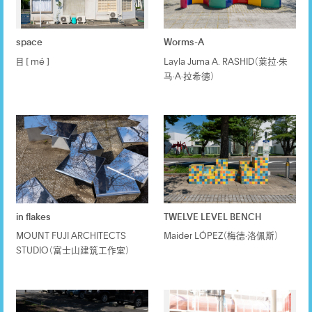
space
Worms-A
目 [ mé ]
Layla Juma A. RASHID（莱拉·朱
马·A·拉希德）
in flakes
TWELVE LEVEL BENCH
MOUNT FUJI ARCHITECTS
Maider LÓPEZ（梅德·洛佩斯）
STUDIO（富士山建筑工作室）