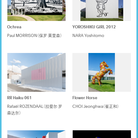
Ochrea
YOROSHIKU GIRL 2012
Paul MORRISON（保罗·莫里森）
NARA Yoshitomo
RR Haiku 061
Flower Horse
Rafaël ROZENDAAL（拉斐尔·罗
CHOI Jeonghwa（崔正和）
森达尔）