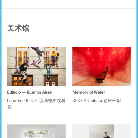
美术馆
Edificio — Buenos Aires
Memory of Water
Leandro ERLICH （莱昂德罗·埃利
SHIOTA Chiharu（盐田千春）
希）