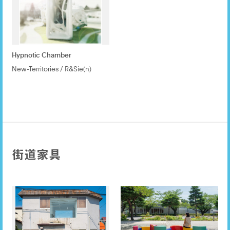
Hypnotic Chamber
New-Territories / R&Sie(n)
街道家具