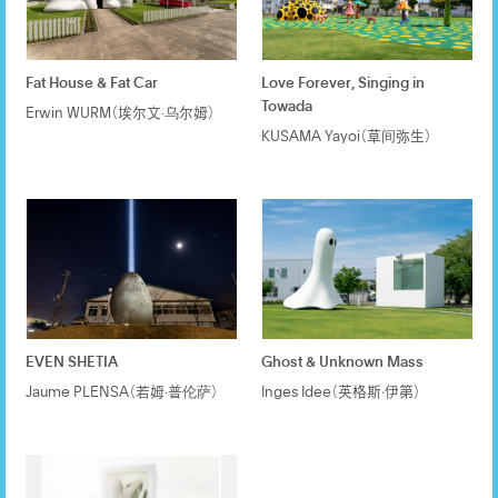
Fat House & Fat Car
Love Forever, Singing in
Towada
Erwin WURM（埃尔文·乌尔姆）
KUSAMA Yayoi（草间弥生）
EVEN SHETIA
Ghost & Unknown Mass
Jaume PLENSA（若姆·普伦萨）
Inges Idee（英格斯‧伊第）