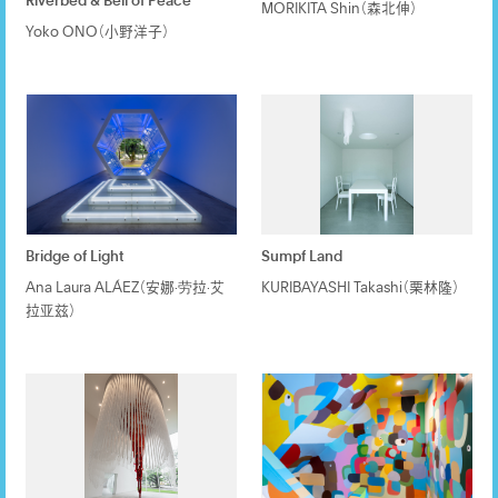
Riverbed & Bell of Peace
MORIKITA Shin（森北伸）
Yoko ONO（小野洋子）
Bridge of Light
Sumpf Land
Ana Laura ALÁEZ（安娜·劳拉·艾
KURIBAYASHI Takashi（栗林隆）
拉亚兹）