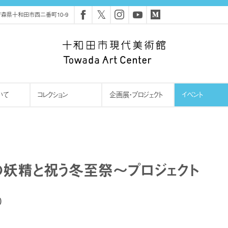
𝕏
森県十和田市西二番町10-9
いて
コレクション
企画展・プロジェクト
イベント
の妖精と祝う冬至祭～プロジェクト
0