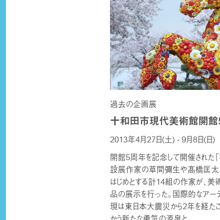
過去の企画展
十和田市現代美術館開館5
2013年4月27日(土) - 9月8日(日)
開館5周年を記念して開催された「
設展作家の草間彌生や髙橋匡太、
はじめとする計14組の作家が、美
品の展示を行った。国際的なアーテ
現は東日本大震災から2年を経た
かう新たな勇気の源泉と...