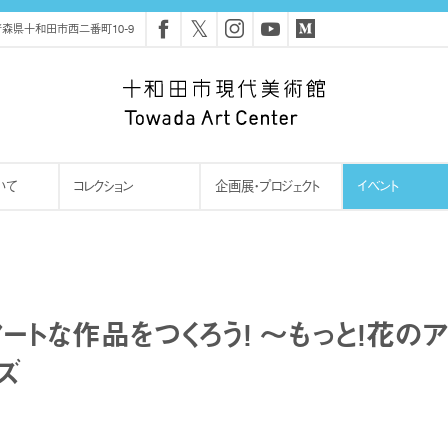
𝕏
森県十和田市西二番町10-9
いて
コレクション
企画展・プロジェクト
イベント
ートな作品をつくろう! 〜もっと!花のア
ズ