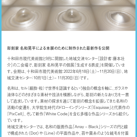
彫刻家 名和晃平による本展のために制作された最新作を公開
十和田市現代美術館と9月に開館した地域交流センター［設計者：藤本壮
介］の二会場で、彫刻家 名和晃平の個展「生成する表皮」を開催していま
す。会期は、十和田市現代美術館：2022年6月18日（土）–11月20日（日）、地
域交流センター：10月1日（土）– 11月20日（日）です。
名和は、セル（細胞・粒）で世界を認識するという独自の概念を軸に、ガラスや
液体などのさまざまな素材や技法を横断しながら、彫刻の新たなあり方を一貫
して追求しています。素材の探求を通じて彫刻の概念を拡張してきた名和の
活動の変遷を、大学院生時代のドローイングシリーズ「Esquisse」と代表作の
「PixCell」、そして新作「White Code」を含む多様な作品シリーズから紹介し
ています。
地域交流センターでは、名和の版画作品「Array – Black」シリーズの円と線
で構成された《Dot》や《Line》の平面作品や、苔や菌糸のような絨毛を付着