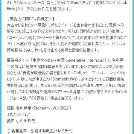
させた「Velvet」シリーズ、数ヶ月間かけて表面が少しずつ変化していく「Black
Field」シリーズの立体作品を展示します。
【 展覧会に関して：名和晃平 】
太古から変わらない現象に、新たなイメージを重ね合わせることで、現象への
解釈は無限にひろげることができます。例えば、「断続的な雨」という現象に
「コード」という現代のイメージを重ねることで、その現象の意味を拡張するなど
です。本展が取り扱うのは、そうした日々の理解からこぼれ落ちたマージナルな
情報領域であり、それを受け止める感覚と想像の拡張です。
展覧会タイトル「生成する表皮（英語：Generative Interface）」は、名和晃
平の作品に通底する制作概念を表しています。レンズ効果により視点の移
動とともに表皮が映像的に姿を変える「PixCell」シリーズ、シリコーンオイルか
らグリッド状に泡が沸き立つ《Biomatrix (W)》。刻々と変化する界面は視触
覚を静かに刺激して、見るものの感性を鋭敏に研ぎ澄まします。それは、情報
化時代における知覚や認識のリアリティを背景に、物質と感性を介するインタ
ーフェースとしての「表皮」に焦点を当てています。
画像：名和晃平《Biomatrix (W)》2022年
ミクストメディア
撮影：小山田邦哉
【「名和晃平 生成する表皮」トレイラー】