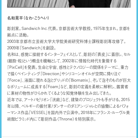
名和晃平（なわ・こうへい）
彫刻家。Sandwich Inc.代表。京都芸術大学教授。1975年生まれ。京都を
拠点に活動。
2003年京都市立芸術大学大学院美術研究科博士課程彫刻専攻修了。
2009年「Sandwich」を創設。
名和は、感覚に接続するインターフェイスとして、彫刻の「表皮」に着目し、セル
(細胞・粒)という概念を機軸として、2002年に情報化時代を象徴する
「PixCell」を発表。生命と宇宙、感性とテクノロジーの関係をテーマに、重力
で描くペインティング「Direction」やシリコーンオイルが空間に降り注ぐ
「Force」、液面に現れる泡とグリッドの「Biomatrix」、そして泡そのものが巨大
なボリュームに成長する「Foam」など、彫刻の定義を柔軟に解釈し、鑑賞者
に素材の物性がひらかれてくるような知覚体験を生み出してきた。
近年では、アートパビリオン「洸庭」など、建築のプロジェクトも手がける。2015
年以降、ベルギーの振付家/ダンサーのダミアン・ジャレとの協働によるパフォ
ーマンス作品「VESSEL」を国内外で公演中。2018年にフランス・ルーヴル美
術館ピラミッド内にて彫刻作品《Throne》を特別展示。