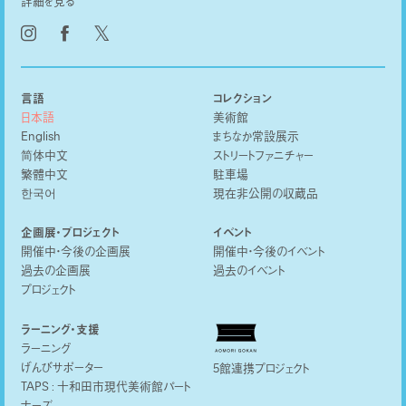
詳細を見る
𝕏
言語
コレクション
日本語
美術館
English
まちなか常設展示
简体中文
ストリートファニチャー
繁體中文
駐車場
한국어
現在非公開の収蔵品
企画展・プロジェクト
イベント
開催中・今後の企画展
開催中・今後のイベント
過去の企画展
過去のイベント
プロジェクト
ラーニング・支援
ラーニング
げんびサポーター
5館連携プロジェクト
TAPS : 十和田市現代美術館パート
ナーズ