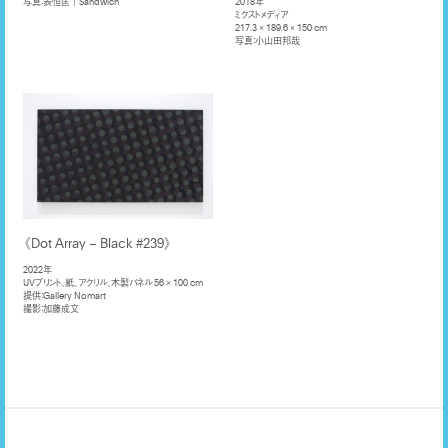
写真：表恒匡｜Sandwich
2018年
ミクストメディア
217.3 × 189.6 × 150 cm
写真：小山田邦哉
《Dot Array – Black #239》
2022年
UVプリント、紙、アクリル、木製パネル 56 × 100 cm
提供：Gallery Nomart
撮影：加藤成文