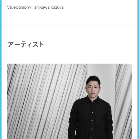
Videography： Ishikawa Kazuya
アーティスト