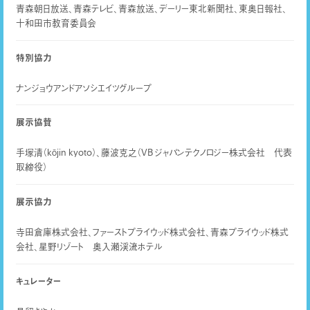
青森朝日放送、青森テレビ、青森放送、デーリー東北新聞社、東奥日報社、
十和田市教育委員会
特別協力
ナンジョウアンドアソシエイツグループ
展示協賛
手塚清（kōjin kyoto）、藤波克之（VB ジャパンテクノロジー株式会社 代表
取締役）
展示協力
寺田倉庫株式会社、ファーストプライウッド株式会社、青森プライウッド株式
会社、星野リゾート 奥入瀬渓流ホテル
キュレーター