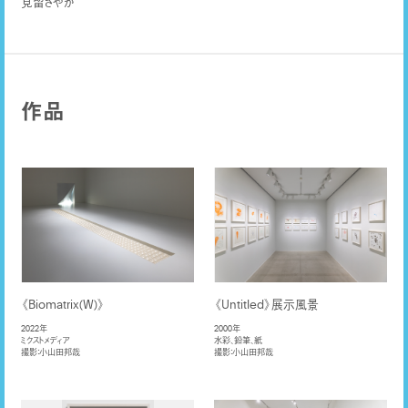
見留さやか
作品
《Biomatrix(W)》
《Untitled》展示風景
2022年
2000年
ミクストメディア
水彩、鉛筆、紙
撮影：小山田邦哉
撮影：小山田邦哉