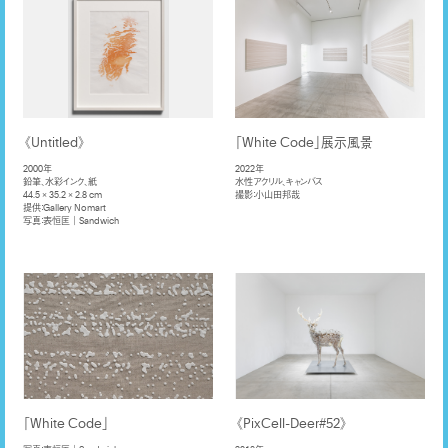
《Untitled》
「White Code」展示風景
2000年
2022年
鉛筆、水彩インク、紙
水性アクリル、キャンバス
44.5 × 35.2 × 2.8 cm
撮影：小山田邦哉
提供：Gallery Nomart
写真：表恒匡｜Sandwich
「White Code」
《PixCell-Deer#52》