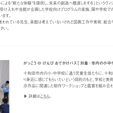
による”新たな体験”を提供し、未来の創造へ橋渡しをする」というヴィジ
け入れや当館が企画した学校向けプログラムの実施、園や学校での活
います。
、迷われている先生、来館は考えていないけれど図画工作や美術、総合
さい。
がっこう ⇔ げんび おでかけバス［ 対象 ： 市内の小中
十和田市内の小・中学校に通う児童生徒たちに、十和
り身近に感じてもらいたいという目的のもと、学校と美
示作品に関連した制作ワークショップと鑑賞を組み合わ
▶ 詳細は
こちら
。