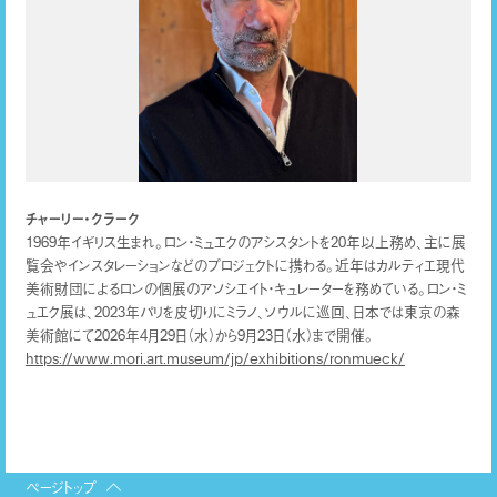
チャーリー・クラーク
1969年イギリス生まれ。ロン・ミュエクのアシスタントを20年以上務め、主に展
覧会やインスタレーションなどのプロジェクトに携わる。近年はカルティエ現代
美術財団によるロンの個展のアソシエイト・キュレーターを務めている。ロン・ミ
ュエク展は、2023年パリを皮切りにミラノ、ソウルに巡回、日本では東京の森
美術館にて2026年4月29日（水）から9月23日（水）まで開催。
https://www.mori.art.museum/jp/exhibitions/ronmueck/
ページトップ