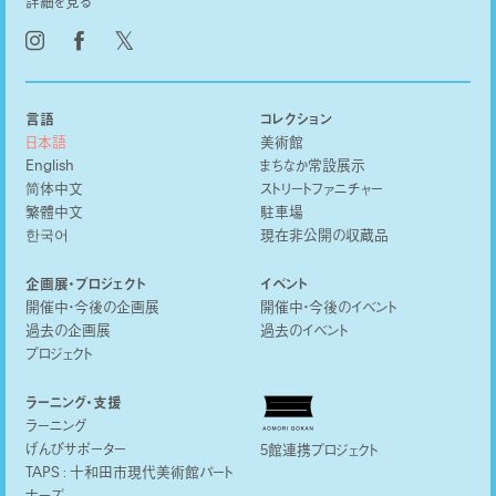
詳細を見る
𝕏
言語
コレクション
日本語
美術館
English
まちなか常設展示
简体中文
ストリートファニチャー
繁體中文
駐車場
한국어
現在非公開の収蔵品
企画展・プロジェクト
イベント
開催中・今後の企画展
開催中・今後のイベント
過去の企画展
過去のイベント
プロジェクト
ラーニング・支援
ラーニング
げんびサポーター
5館連携プロジェクト
TAPS : 十和田市現代美術館パート
ナーズ