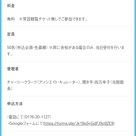
料金
無料 ※常設観覧チケット無しでご参加できます。
定員
50名（申込必須・先着順） ※席に余裕がある場合のみ、当日受付を行いま
す。
登壇者
チャーリー・クラーク（アソシエイト・キュレーター）、聞き手：四方幸子（当館館
長）
申込方法
・電話にて（0176-20-1127）
・Googleフォームにて(
https://forms.gle/Jk19q5yGdFJ9o9ZE9
)