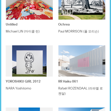
Untitled
Ochrea
Michael LIN (마이클 린)
Paul MORRISON (폴 모리슨)
YOROSHIKU GIRL 2012
RR Haiku 061
NARA Yoshitomo
Rafaël ROZENDAAL (라파엘 로
젠달)