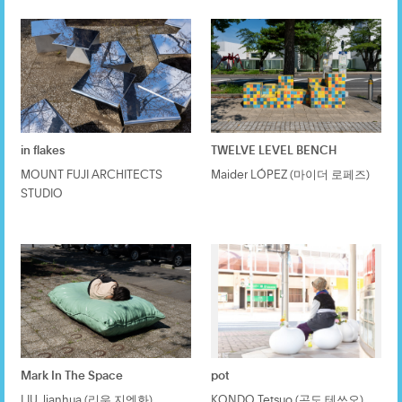
in flakes
TWELVE LEVEL BENCH
MOUNT FUJI ARCHITECTS
Maider LÓPEZ (마이더 로페즈)
STUDIO
Mark In The Space
pot
LIU Jianhua (리우 지엔화)
KONDO Tetsuo (곤도 테쓰오)