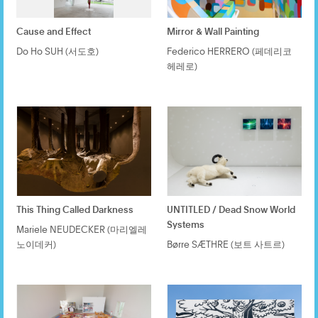
Cause and Effect
Mirror & Wall Painting
Do Ho SUH (서도호)
Federico HERRERO (페데리코
헤레로)
This Thing Called Darkness
UNTITLED / Dead Snow World
Systems
Mariele NEUDECKER (마리엘레
노이데커)
Børre SÆTHRE (보트 사트르)