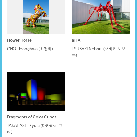
Flower Horse
aTTA
CHOI Jeonghwa (최정화)
TSUBAKI Noboru (쓰바키 노보
루)
Fragments of Color Cubes
TAKAHASHI Kyota (다카하시 교
타)