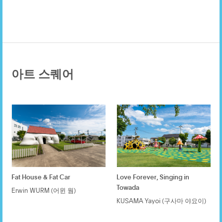
아트 스퀘어
Fat House & Fat Car
Love Forever, Singing in
Towada
Erwin WURM (어윈 웜)
KUSAMA Yayoi (구사마 야요이)