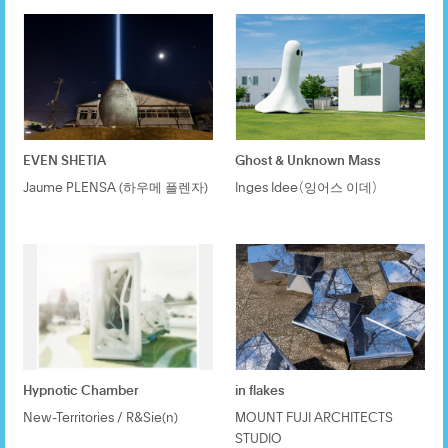
EVEN SHETIA
Ghost & Unknown Mass
Jaume PLENSA (하우메 플렌자)
Inges Idee（잉어스 이데）
Hypnotic Chamber
in flakes
New-Territories / R&Sie(n)
MOUNT FUJI ARCHITECTS
STUDIO