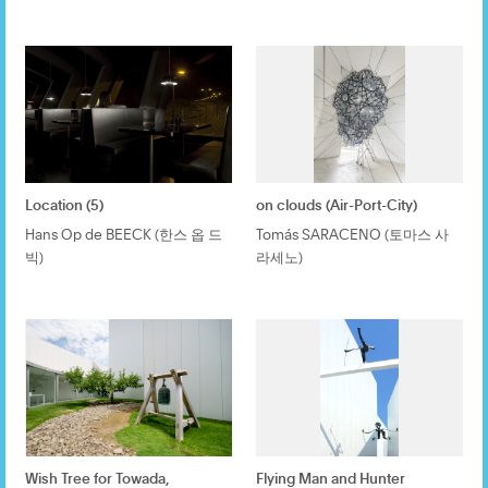
Location (5)
on clouds (Air-Port-City)
Hans Op de BEECK (한스 옵 드
Tomás SARACENO (토마스 사
빅)
라세노)
Wish Tree for Towada,
Flying Man and Hunter