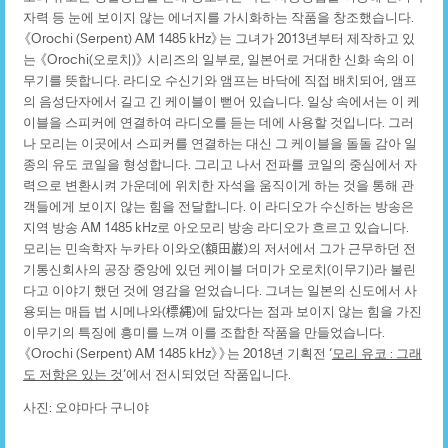
자력 등 눈에 보이지 않는 에너지를 가시화하는 작품을 창조했습니다.
《Orochi (Serpent) AM 1485 kHz》는 그녀가 2013년부터 제작하고 있
는 《Orochi(오로치)》 시리즈의 일부로, 일본어로 거대한 신화 속의 이
무기를 뜻합니다. 라디오 수신기와 앰프는 바닥에 직접 배치되어, 앰프
의 음성단자에서 길고 긴 케이블이 뻗어 있습니다. 일상 속에서는 이 케
이블을 스피커에 연결하여 라디오를 듣는 데에 사용할 것입니다. 그러
나 모리는 이곳에서 스피커를 연결하는 대신 그 케이블을 돌돌 감아 일
종의 유도 코일을 형성합니다. 그리고 나서 전파를 코일의 중심에서 자
력으로 변환시켜 가운데에 위치한 자석을 움직이게 하는 것을 통해 관
객들에게 보이지 않는 힘을 전달합니다. 이 라디오가 수신하는 방송은
지역 방송 AM 1485 kHz로 아오모리 방송 라디오가 흐르고 있습니다.
모리는 민속학자 누카타 이와오(額田巌)의 저서에서 그가 근무하던 전
기통신회사의 공장 중앙에 있던 케이블 더미가 오로치(이무기)라 불린
다고 이야기 했던 것에 영감을 얻었습니다. 그녀는 일본의 신도에서 사
용되는 매듭 법 시메나와(標縄)에 닮았다는 점과 보이지 않는 힘을 가진
이무기의 특징에 흥미를 느껴 이를 조합한 작품을 만들었습니다.
《Orochi (Serpent) AM 1485 kHz》》는 2018년 기획전 ‘
모리 유코 : 그래
도 저항은 있는 것
’에서 전시되었던 작품입니다.
사진: 오야마다 구니야