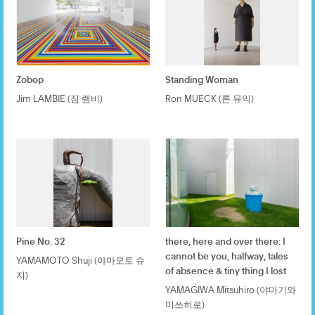
Zobop
Standing Woman
Jim LAMBIE (짐 램비)
Ron MUECK (론 뮤익)
Pine No. 32
there, here and over there: I
cannot be you, halfway, tales
YAMAMOTO Shuji (야마모토 슈
of absence & tiny thing I lost
지)
YAMAGIWA Mitsuhiro (야마기와
미쓰히로)