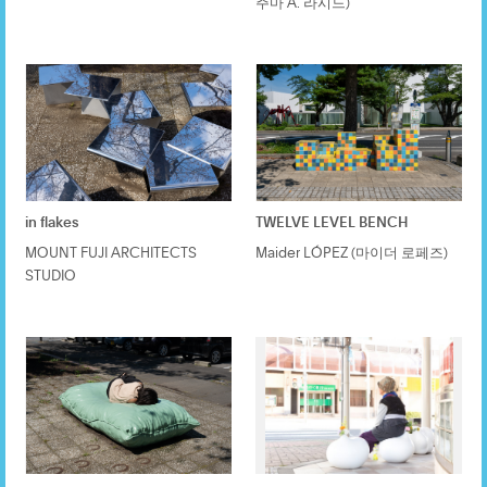
주마 A. 라시드)
in flakes
TWELVE LEVEL BENCH
MOUNT FUJI ARCHITECTS
Maider LÓPEZ (마이더 로페즈)
STUDIO