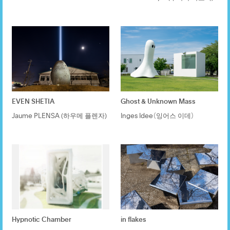
EVEN SHETIA
Ghost & Unknown Mass
Jaume PLENSA (하우메 플렌자)
Inges Idee（잉어스 이데）
Hypnotic Chamber
in flakes