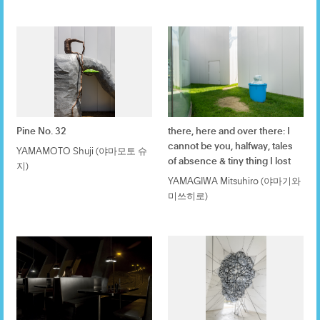
Pine No. 32
there, here and over there: I
cannot be you, halfway, tales
YAMAMOTO Shuji (야마모토 슈
of absence & tiny thing I lost
지)
YAMAGIWA Mitsuhiro (야마기와
미쓰히로)