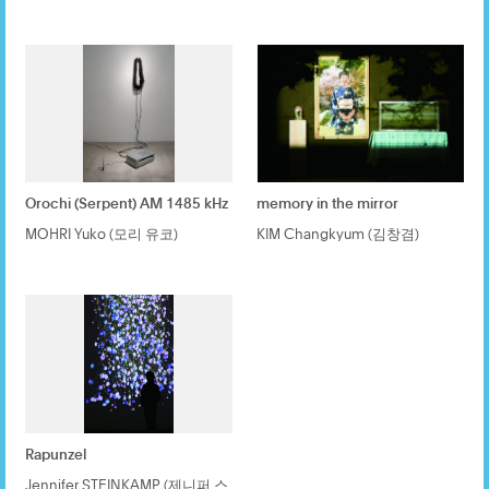
Orochi (Serpent) AM 1485 kHz
memory in the mirror
MOHRI Yuko (모리 유코)
KIM Changkyum (김창겸)
Rapunzel
Jennifer STEINKAMP (제니퍼 스