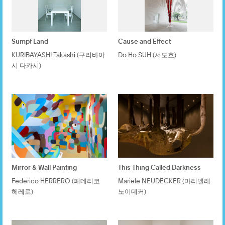
Sumpf Land
Cause and Effect
KURIBAYASHI Takashi (구리바야
Do Ho SUH (서도호)
시 다카시)
Mirror & Wall Painting
This Thing Called Darkness
Federico HERRERO (페데리코
Mariele NEUDECKER (마리엘레
헤레로)
노이데커)