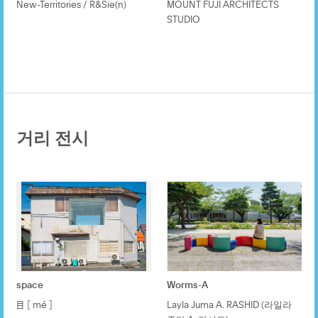
New-Territories / R&Sie(n)
MOUNT FUJI ARCHITECTS
STUDIO
거리 전시
space
Worms-A
目 ［ mé ］
Layla Juma A. RASHID (라일라