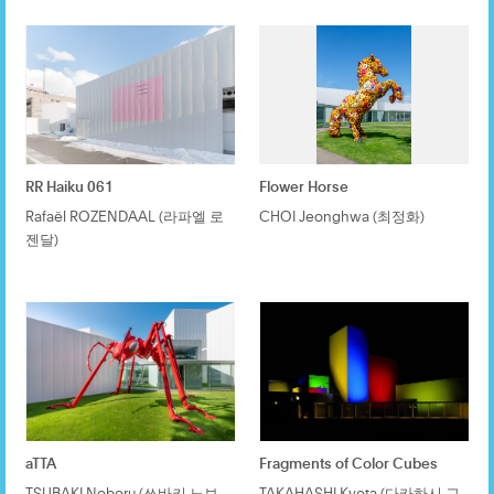
RR Haiku 061
Flower Horse
Rafaël ROZENDAAL (라파엘 로
CHOI Jeonghwa (최정화)
젠달)
aTTA
Fragments of Color Cubes
TSUBAKI Noboru (쓰바키 노보
TAKAHASHI Kyota (다카하시 교