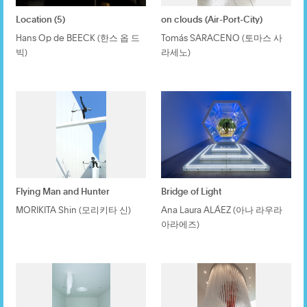
Location (5)
on clouds (Air-Port-City)
Hans Op de BEECK (한스 옵 드
Tomás SARACENO (토마스 사
빅)
라세노)
Flying Man and Hunter
Bridge of Light
MORIKITA Shin (모리키타 신)
Ana Laura ALÁEZ (아나 라우라
아라에즈)