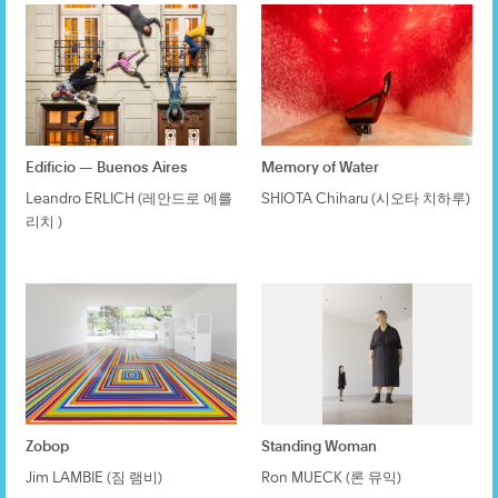
Edificio — Buenos Aires
Memory of Water
Leandro ERLICH (레안드로 에를
SHIOTA Chiharu (시오타 치하루)
리치 )
Zobop
Standing Woman
Jim LAMBIE (짐 램비)
Ron MUECK (론 뮤익)