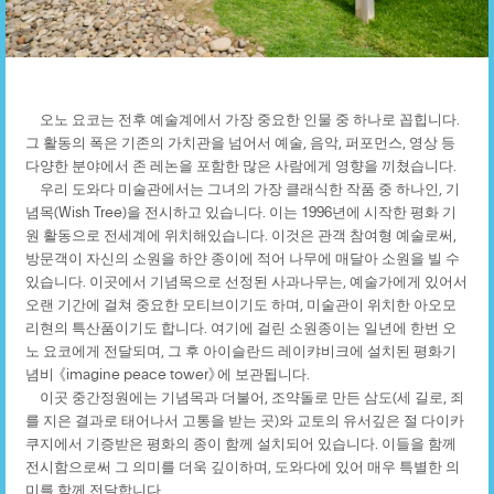
오노 요코는 전후 예술계에서 가장 중요한 인물 중 하나로 꼽힙니다.
그 활동의 폭은 기존의 가치관을 넘어서 예술, 음악, 퍼포먼스, 영상 등
다양한 분야에서 존 레논을 포함한 많은 사람에게 영향을 끼쳤습니다.
우리 도와다 미술관에서는 그녀의 가장 클래식한 작품 중 하나인, 기
념목(Wish Tree)을 전시하고 있습니다. 이는 1996년에 시작한 평화 기
원 활동으로 전세계에 위치해있습니다. 이것은 관객 참여형 예술로써,
방문객이 자신의 소원을 하얀 종이에 적어 나무에 매달아 소원을 빌 수
있습니다. 이곳에서 기념목으로 선정된 사과나무는, 예술가에게 있어서
오랜 기간에 걸쳐 중요한 모티브이기도 하며, 미술관이 위치한 아오모
리현의 특산품이기도 합니다. 여기에 걸린 소원종이는 일년에 한번 오
노 요코에게 전달되며, 그 후 아이슬란드 레이캬비크에 설치된 평화기
념비 《imagine peace tower》에 보관됩니다.
이곳 중간정원에는 기념목과 더불어, 조약돌로 만든 삼도(세 길로, 죄
를 지은 결과로 태어나서 고통을 받는 곳)와 교토의 유서깊은 절 다이카
쿠지에서 기증받은 평화의 종이 함께 설치되어 있습니다. 이들을 함께
전시함으로써 그 의미를 더욱 깊이하며, 도와다에 있어 매우 특별한 의
미를 함께 전달합니다.