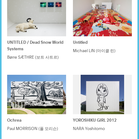
UNTITLED / Dead Snow World
Untitled
Systems
Michael LIN (마이클 린)
Børre SÆTHRE (보트 사트르)
Ochrea
YOROSHIKU GIRL 2012
Paul MORRISON (폴 모리슨)
NARA Yoshitomo