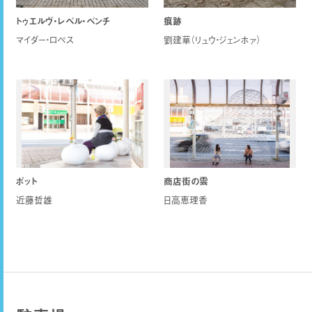
トゥエルヴ・レベル・ベンチ
痕跡
マイダー・ロペス
劉建華（リュウ・ジェンホァ）
ポット
商店街の雲
近藤哲雄
日高恵理香