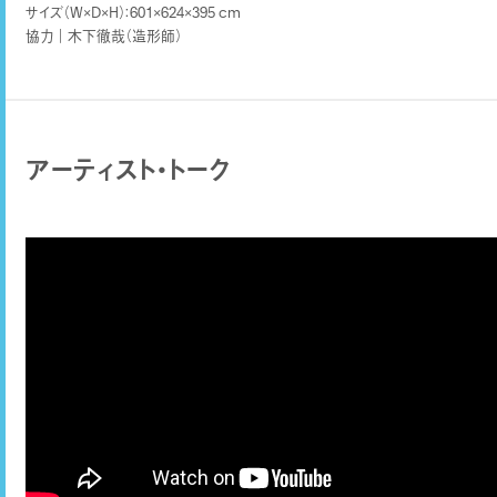
サイズ（W×D×H）：601×624×395 cm
協力｜木下徹哉（造形師）
アーティスト・トーク