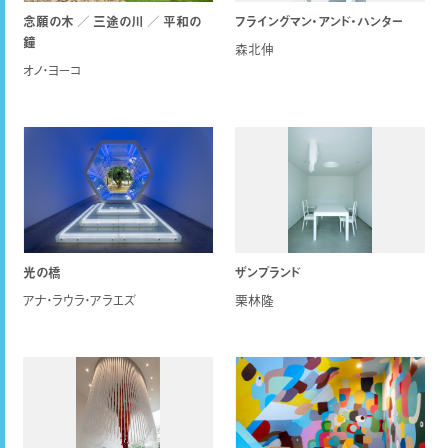
念願の木 ／ 三途の川 ／ 平和の
フライングマン・アンド・ハンター
鐘
森北伸
オノ・ヨーコ
光の橋
ザンプランド
アナ・ラウラ・アラエズ
栗林隆