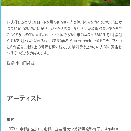
巨大化した虫型のロボットを思わせる真っ赤な体。地面を強くつかむように立
つ長い足、鋭いあごに吊り上がった大きな目など、どこか攻撃的ないでたちで
こちらを見つめています。永世中立国である中米のコスタリカに生息し「農耕
をするアリ」とも呼ばれるハキリアリ（学名：Atta cephalotes）をモチーフとした
この作品は、地球上の資源を奪い続け、大量消費を止めない人間に警告を
与えているようでもあります。
撮影：小山田邦哉
アーティスト
椿昇
1953 年京都府⽣まれ。京都市⽴芸術⼤学美術専攻科修了。「Against