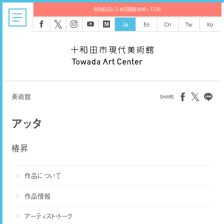
8月9日(日) ◎ 本日開館 9:00 - 17:00
𝕏
Ja
En
Cn
Tw
Ko
𝕏
美術館
アッタ
椿昇
作品について
作品情報
アーティスト・トーク