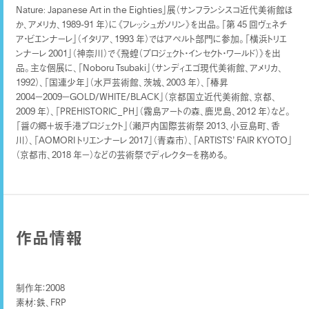
Nature: Japanese Art in the Eighties」展（サンフランシスコ近代美術館ほ
か、アメリカ、1989-91 年）に《フレッシュガソリン》を出品。「第 45 回ヴェネチ
ア・ビエンナーレ」（イタリア、1993 年）ではアペルト部⾨に参加。「横浜トリエ
ンナーレ 2001」（神奈川）で《⾶蝗（プロジェクト・インセクト・ワールド）》を出
品。主な個展に、「Noboru Tsubaki」（サンディエゴ現代美術館、アメリカ、
1992）、「国連少年」（⽔⼾芸術館、茨城、2003 年）、「椿昇
2004−2009−GOLD/WHITE/BLACK」（京都国⽴近代美術館、京都、
2009 年）、「PREHISTORIC_PH」（霧島アートの森、⿅児島、2012 年）など。
「醤の郷＋坂⼿港プロジェクト」（瀬⼾内国際芸術祭 2013、⼩⾖島町、⾹
川）、「AOMORI トリエンナーレ 2017」（⻘森市）、「ARTISTSʼ FAIR KYOTO」
（京都市、2018 年−）などの芸術祭でディレクターを務める。
作品情報
制作年：2008
素材：鉄、FRP