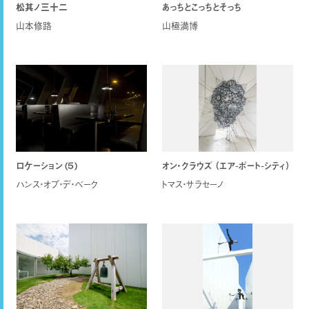
松其ノ三十二
あっちとこっちとそっち
山本修路
山極満博
ロケーション (５)
オン・クラウズ （エア-ポート-シティ）
ハンス・オプ・デ・ベーク
トマス・サラセーノ