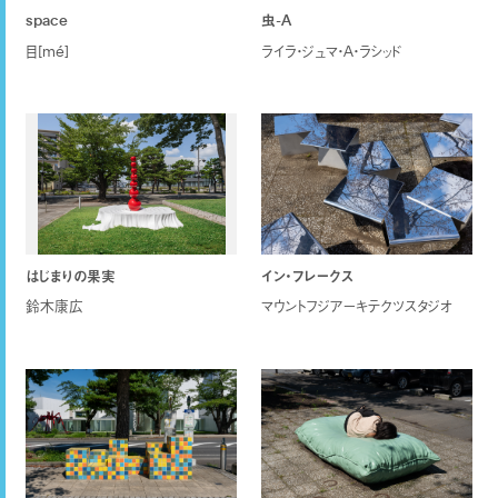
space
虫-A
目[mé]
ライラ・ジュマ・A・ラシッド
はじまりの果実
イン・フレークス
鈴木康広
マウントフジアーキテクツスタジオ